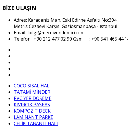
BİZE ULAŞIN
Adres: Karadeniz Mah. Eski Edirne Asfaltı No:394
Metris Cezaevi Karşısı Gaziosmanpaşa - İstanbul
Email : bilgi@merdivendemiri.com
Telefon : +90 212 477 02 90
Gsm : +90 541 465 44 1
COCO SISAL HALI
TATAMİ MİNDER
PVC YER DÖŞEME
KIVIRCIK PASPAS
KOMPOZİT DECK
LAMİNANT PARKE
ÇELİK TABANLI HALI