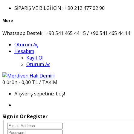
SİPARİŞ VE BİLGİ İÇİN :
+90 212 477 02 90
More
Whatsapp Destek :
+90 541 465 44 15 / +90 541 465 44 14
Oturum Aç
Hesabım
Kayıt Ol
Oturum Aç
0 ürün - 0,00 TL / TAKIM
Alışveriş sepetiniz boş!
Sign in Or Register