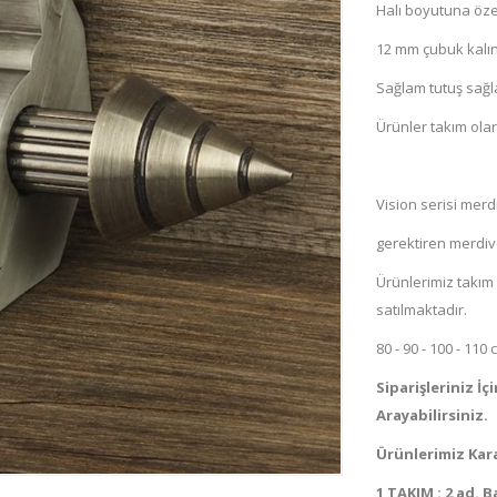
Halı boyutuna özel
12 mm çubuk kalınl
Sağlam tutuş sağl
Ürünler takım olar
Vision serisi mer
gerektiren merdive
Ürünlerimiz takım 
satılmaktadır.
80 - 90 - 100 - 11
Siparişleriniz İ
Arayabilirsiniz.
Ürünlerimiz Kar
1 TAKIM : 2 ad. 