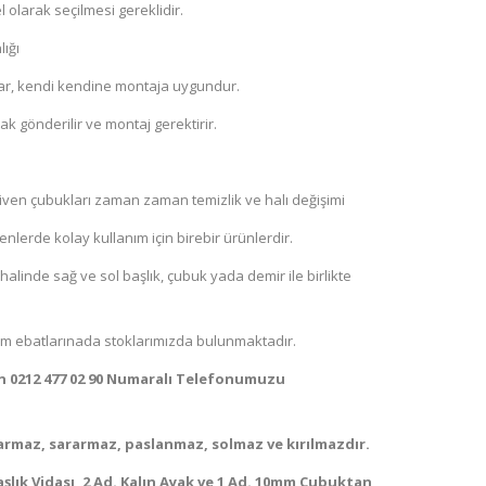
 olarak seçilmesi gereklidir.
ığı
ar, kendi kendine montaja uygundur.
ak gönderilir ve montaj gerektirir.
diven çubukları zaman zaman temizlik ve halı değişimi
nlerde kolay kullanım için birebir ürünlerdir.
halinde sağ ve sol başlık, çubuk yada demir ile birlikte
0 cm ebatlarınada stoklarımızda bulunmaktadır.
çin 0212 477 02 90 Numaralı Telefonumuzu
armaz, sararmaz, paslanmaz, solmaz ve kırılmazdır.
Başlık Vidası, 2 Ad. Kalın Ayak ve 1 Ad. 10mm Çubuktan