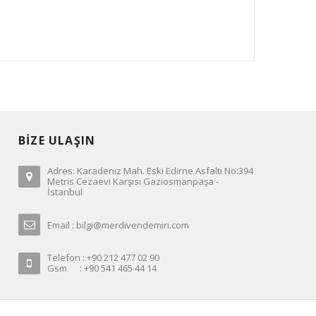
BİZE ULAŞIN
Adres: Karadeniz Mah. Eski Edirne Asfaltı No:394
Metris Cezaevi Karşısı Gaziosmanpaşa -
İstanbul
Email : bilgi@merdivendemiri.com
Telefon : +90 212 477 02 90
Gsm : +90 541 465 44 14