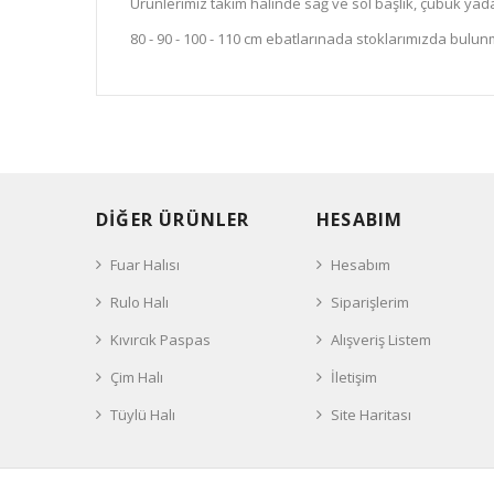
Ürünlerimiz takım halinde sağ ve sol başlık, çubuk yada 
80 - 90 - 100 - 110 cm ebatlarınada stoklarımızda bulun
DİĞER ÜRÜNLER
HESABIM
Fuar Halısı
Hesabım
Rulo Halı
Siparişlerim
Kıvırcık Paspas
Alışveriş Listem
Çim Halı
İletişim
Tüylü Halı
Site Haritası