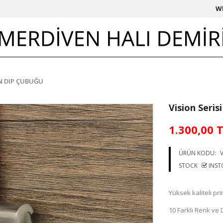
W
EN DIP ÇUBUĞU
Vision Seri
1.300,00 
ÜRÜN KODU:
V
STOCK
INST
Yüksek kaliteli pr
10 Farklı Renk v