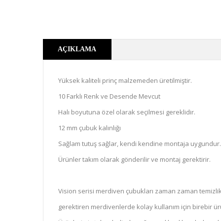
AÇIKLAMA
Yüksek kaliteli prinç malzemeden üretilmiştir.
10 Farklı Renk ve Desende Mevcut
Halı boyutuna özel olarak seçilmesi gereklidir.
12 mm çubuk kalınlığı
Sağlam tutuş sağlar, kendi kendine montaja uygundur.
Ürünler takım olarak gönderilir ve montaj gerektirir.
Vision serisi merdiven çubukları zaman zaman temizlik 
gerektiren merdivenlerde kolay kullanım için birebir ür