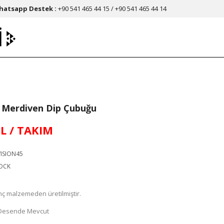
hatsapp Destek :
+90 541 465 44 15 / +90 541 465 44 14
si Merdiven Dip Çubuğu
TL / TAKIM
ISION45
OCK
inç malzemeden üretilmiştir.
e Desende Mevcut