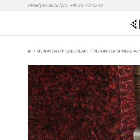
SİPARİŞ VE BİLGİ İÇİN :
+90 212 477 02 90
MERDIVEN DIP ÇUBUKLARI
VISION SERISI MERDIV