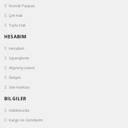
Kıvırcık Paspas
Çim Halı
Tüylü Halı
HESABIM
Hesabım
Siparişlerim
Alışveriş Listem
İletişim
Site Haritası
BILGILER
Hakkımızda
Kargo Ve Gönderim