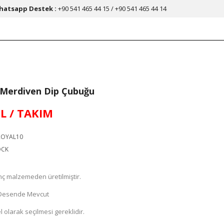
hatsapp Destek :
+90 541 465 44 15 / +90 541 465 44 14
i Merdiven Dip Çubuğu
TL / TAKIM
OYAL10
OCK
inç malzemeden üretilmiştir.
e Desende Mevcut
 olarak seçilmesi gereklidir.