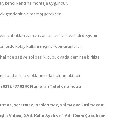
ar, kendi kendine montaja uygundur.
ak gönderilir ve montaj gerektirir.
iven çubukları zaman zaman temizlik ve halı değişimi
nlerde kolay kullanım için birebir ürünlerdir.
halinde sağ ve sol başlık, çubuk yada demir ile birlikte
0 cm ebatlarında stoklarımızda bulunmaktadır.
çin 0212 477 02 90 Numaralı Telefonumuzu
armaz, sararmaz, paslanmaz, solmaz ve kırılmazdır.
Başlık Vidası, 2 Ad. Kalın Ayak ve 1 Ad. 10mm Çubuktan