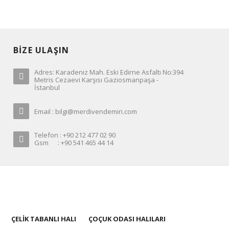
BİZE ULAŞIN
Adres: Karadeniz Mah. Eski Edirne Asfaltı No:394
Metris Cezaevi Karşısı Gaziosmanpaşa -
İstanbul
Email : bilgi@merdivendemiri.com
Telefon : +90 212 477 02 90
Gsm : +90 541 465 44 14
ÇELİK TABANLI HALI
ÇOÇUK ODASI HALILARI