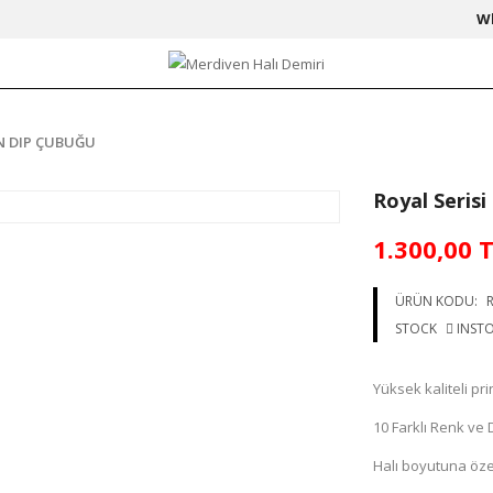
W
N DIP ÇUBUĞU
Royal Seris
1.300,00 
ÜRÜN KODU:
R
STOCK
INST
Yüksek kaliteli pr
10 Farklı Renk v
Halı boyutuna özel