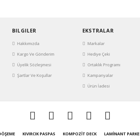
BILGILER
EKSTRALAR
Hakkımızda
Markalar
Kargo Ve Gönderim
Hediye Çeki
Üyelik Sözleşmesi
Ortaklık Programı
Şartlar Ve Koşullar
Kampanyalar
Ürün İadesi
 DÖŞEME
KIVIRCIK PASPAS
KOMPOZİT DECK
LAMİNANT PARKE