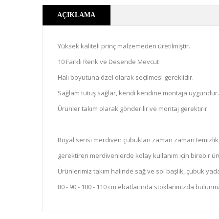
AÇIKLAMA
Yüksek kaliteli prinç malzemeden üretilmiştir.
10 Farklı Renk ve Desende Mevcut
Halı boyutuna özel olarak seçilmesi gereklidir.
Sağlam tutuş sağlar, kendi kendine montaja uygundur.
Ürünler takım olarak gönderilir ve montaj gerektirir.
Royal serisi merdiven çubukları zaman zaman temizlik 
gerektiren merdivenlerde kolay kullanım için birebir ür
Ürünlerimiz takım halinde sağ ve sol başlık, çubuk yada 
80 - 90 - 100 - 110 cm ebatlarında stoklarımızda bulunm