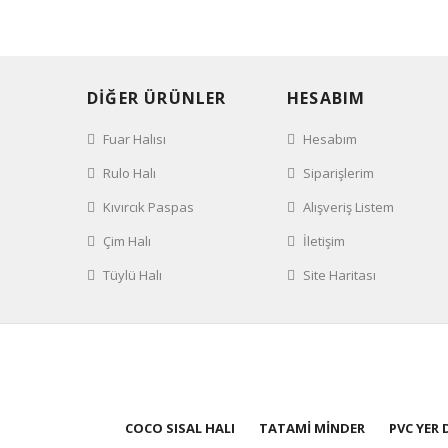
DİĞER ÜRÜNLER
HESABIM
Fuar Halısı
Hesabım
Rulo Halı
Siparişlerim
Kıvırcık Paspas
Alışveriş Listem
Çim Halı
İletişim
Tüylü Halı
Site Haritası
COCO SISAL HALI
TATAMİ MİNDER
PVC YER