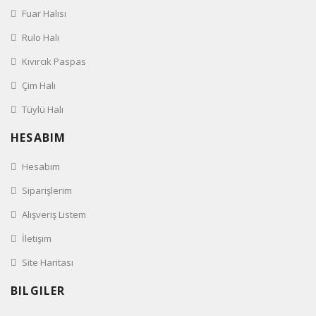
Fuar Halısı
Rulo Halı
Kıvırcık Paspas
Çim Halı
Tüylü Halı
HESABIM
Hesabım
Siparişlerim
Alışveriş Listem
İletişim
Site Haritası
BILGILER