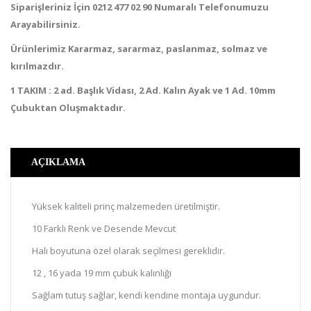
Siparişleriniz İçin 0212 477 02 90 Numaralı Telefonumuzu
Arayabilirsiniz.
Ürünlerimiz Kararmaz, sararmaz, paslanmaz, solmaz ve
kırılmazdır.
1 TAKIM : 2 ad. Başlık Vidası, 2 Ad. Kalın Ayak ve 1 Ad. 10mm
Çubuktan Oluşmaktadır.
AÇIKLAMA
Yüksek kaliteli prinç malzemeden üretilmiştir.
10 Farklı Renk ve Desende Mevcut
Halı boyutuna özel olarak seçilmesi gereklidir.
12 , 16 yada 19 mm çubuk kalınlığı
Sağlam tutuş sağlar, kendi kendine montaja uygundur.