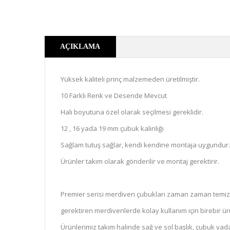
AÇIKLAMA
Yüksek kaliteli prinç malzemeden üretilmiştir.
10 Farklı Renk ve Desende Mevcut
Halı boyutuna özel olarak seçilmesi gereklidir.
12 , 16 yada 19 mm çubuk kalınlığı
Sağlam tutuş sağlar, kendi kendine montaja uygundur.
Ürünler takım olarak gönderilir ve montaj gerektirir.
Premier serisi merdiven çubukları zaman zaman temizli
gerektiren merdivenlerde kolay kullanım için birebir ür
Ürünlerimiz takım halinde sağ ve sol başlık, çubuk yada 