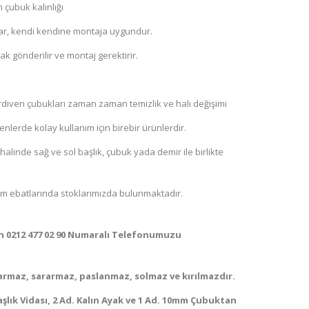
 çubuk kalınlığı
ar, kendi kendine montaja uygundur.
ak gönderilir ve montaj gerektirir.
rdiven çubukları zaman zaman temizlik ve halı değişimi
nlerde kolay kullanım için birebir ürünlerdir.
halinde sağ ve sol başlık, çubuk yada demir ile birlikte
0 cm ebatlarında stoklarımızda bulunmaktadır.
çin 0212 477 02 90 Numaralı Telefonumuzu
armaz, sararmaz, paslanmaz, solmaz ve kırılmazdır.
Başlık Vidası, 2 Ad. Kalın Ayak ve 1 Ad. 10mm Çubuktan