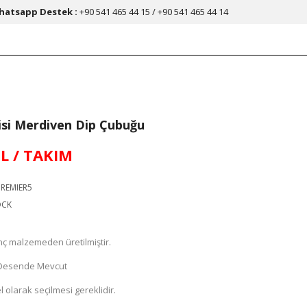
hatsapp Destek :
+90 541 465 44 15 / +90 541 465 44 14
isi Merdiven Dip Çubuğu
TL / TAKIM
REMIER5
OCK
inç malzemeden üretilmiştir.
e Desende Mevcut
 olarak seçilmesi gereklidir.