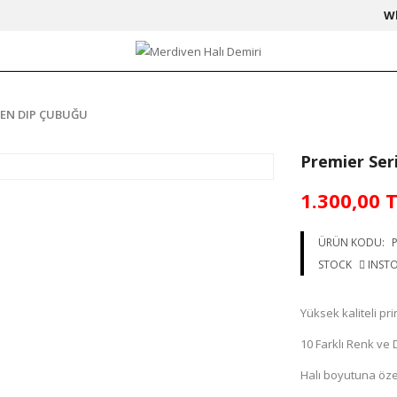
W
VEN DIP ÇUBUĞU
Premier Ser
1.300,00 
ÜRÜN KODU:
P
STOCK
INST
Yüksek kaliteli pr
10 Farklı Renk v
Halı boyutuna özel