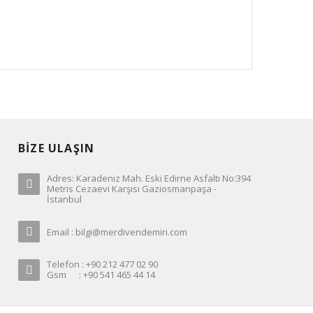
BİZE ULAŞIN
Adres: Karadeniz Mah. Eski Edirne Asfaltı No:394
Metris Cezaevi Karşısı Gaziosmanpaşa -
İstanbul
Email : bilgi@merdivendemiri.com
Telefon : +90 212 477 02 90
Gsm : +90 541 465 44 14