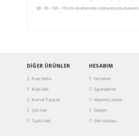
80 - 90 - 100 - 110 cm ebatlarında stoklarımızda bulunm
DİĞER ÜRÜNLER
HESABIM
Fuar Halısı
Hesabım
Rulo Halı
Siparişlerim
Kıvırcık Paspas
Alışveriş Listem
Çim Halı
İletişim
Tüylü Halı
Site Haritası