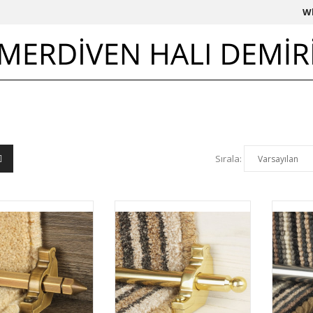
W
Sırala: