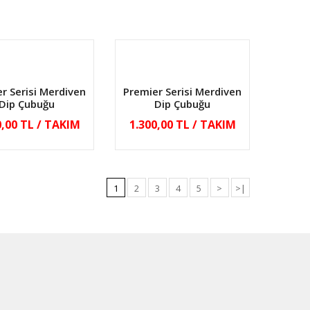
r Serisi Merdiven
Premier Serisi Merdiven
Dip Çubuğu
Dip Çubuğu
0,00 TL / TAKIM
1.300,00 TL / TAKIM
1
2
3
4
5
>
>|