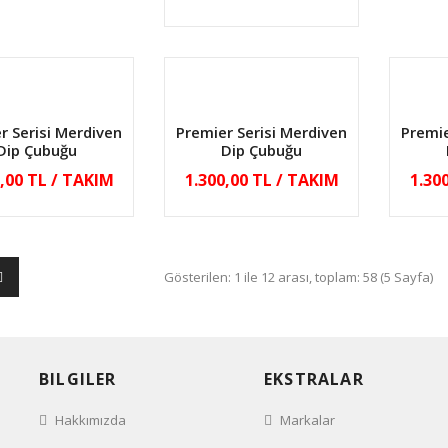
r Serisi Merdiven
Premier Serisi Merdiven
Premie
Dip Çubuğu
Dip Çubuğu
0,00 TL / TAKIM
1.300,00 TL / TAKIM
1.30
Gösterilen: 1 ile 12 arası, toplam: 58 (5 Sayfa)
BILGILER
EKSTRALAR
Hakkımızda
Markalar