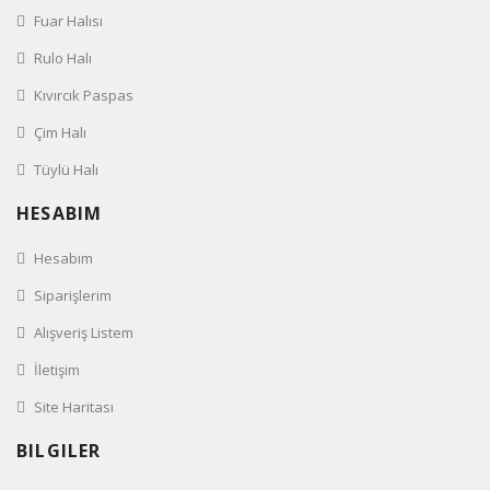
Fuar Halısı
Rulo Halı
Kıvırcık Paspas
Çim Halı
Tüylü Halı
HESABIM
Hesabım
Siparişlerim
Alışveriş Listem
İletişim
Site Haritası
BILGILER