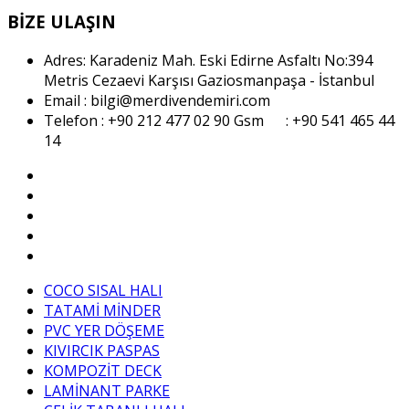
BİZE ULAŞIN
Adres: Karadeniz Mah. Eski Edirne Asfaltı No:394
Metris Cezaevi Karşısı Gaziosmanpaşa - İstanbul
Email : bilgi@merdivendemiri.com
Telefon : +90 212 477 02 90
Gsm : +90 541 465 44
14
COCO SISAL HALI
TATAMİ MİNDER
PVC YER DÖŞEME
KIVIRCIK PASPAS
KOMPOZİT DECK
LAMİNANT PARKE