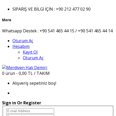
SİPARİŞ VE BİLGİ İÇİN :
+90 212 477 02 90
More
Whatsapp Destek :
+90 541 465 44 15 / +90 541 465 44 14
Oturum Aç
Hesabım
Kayıt Ol
Oturum Aç
0 ürün - 0,00 TL / TAKIM
Alışveriş sepetiniz boş!
Sign in Or Register