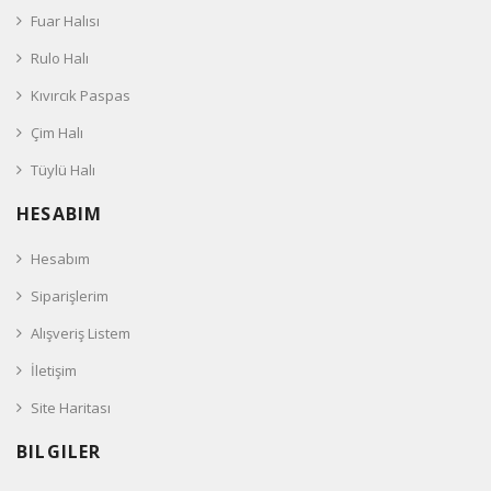
Fuar Halısı
Rulo Halı
Kıvırcık Paspas
Çim Halı
Tüylü Halı
HESABIM
Hesabım
Siparişlerim
Alışveriş Listem
İletişim
Site Haritası
BILGILER