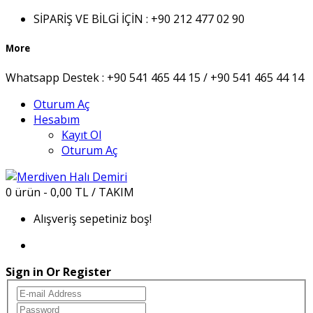
SİPARİŞ VE BİLGİ İÇİN :
+90 212 477 02 90
More
Whatsapp Destek :
+90 541 465 44 15 / +90 541 465 44 14
Oturum Aç
Hesabım
Kayıt Ol
Oturum Aç
0 ürün - 0,00 TL / TAKIM
Alışveriş sepetiniz boş!
Sign in Or Register