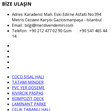
BİZE ULAŞIN
Adres: Karadeniz Mah. Eski Edirne Asfaltı No:394
Metris Cezaevi Karşısı Gaziosmanpaşa - İstanbul
Email : bilgi@merdivendemiri.com
Telefon : +90 212 477 02 90
Gsm : +90 541 465 44
14
COCO SISAL HALI
TATAMİ MİNDER
PVC YER DÖŞEME
KIVIRCIK PASPAS
KOMPOZİT DECK
LAMİNANT PARKE
ÇELİK TABANLI HALI