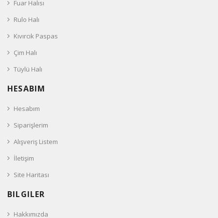
Fuar Halısı
Rulo Halı
Kıvırcık Paspas
Çim Halı
Tüylü Halı
HESABIM
Hesabım
Siparişlerim
Alışveriş Listem
İletişim
Site Haritası
BILGILER
Hakkımızda