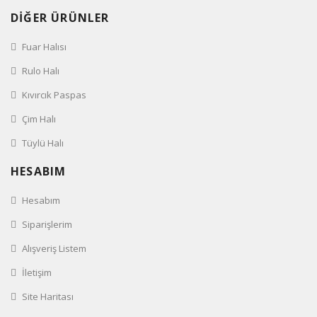
DİĞER ÜRÜNLER
Fuar Halısı
Rulo Halı
Kıvırcık Paspas
Çim Halı
Tüylü Halı
HESABIM
Hesabım
Siparişlerim
Alışveriş Listem
İletişim
Site Haritası