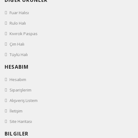
DİĞER ÜRÜNLER
Fuar Halısı
Rulo Halı
Kıvırcık Paspas
Çim Halı
Tüylü Halı
HESABIM
Hesabım
Siparişlerim
Alışveriş Listem
İletişim
Site Haritası
BILGILER