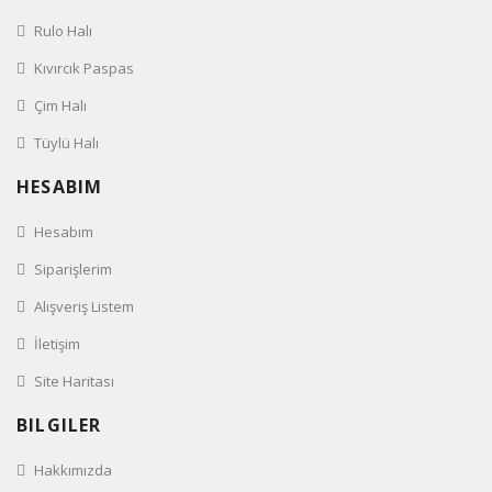
Rulo Halı
Kıvırcık Paspas
Çim Halı
Tüylü Halı
HESABIM
Hesabım
Siparişlerim
Alışveriş Listem
İletişim
Site Haritası
BILGILER
Hakkımızda