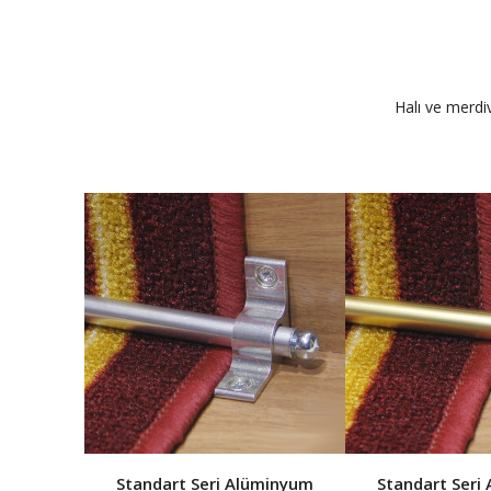
Halı ve merdiv
iven Dip
TAKIM
Standart Seri Alüminyum
Standart Seri