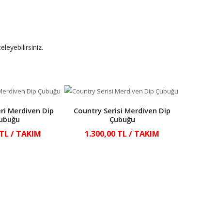
leyebilirsiniz.
ri Merdiven Dip
Country Serisi Merdiven Dip
Country
ubuğu
Çubuğu
 TL / TAKIM
1.300,00 TL / TAKIM
1.30