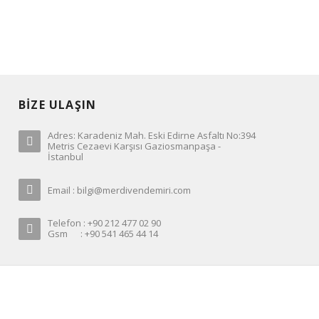
BİZE ULAŞIN
Adres: Karadeniz Mah. Eski Edirne Asfaltı No:394
Metris Cezaevi Karşısı Gaziosmanpaşa -
İstanbul
Email : bilgi@merdivendemiri.com
Telefon : +90 212 477 02 90
Gsm : +90 541 465 44 14