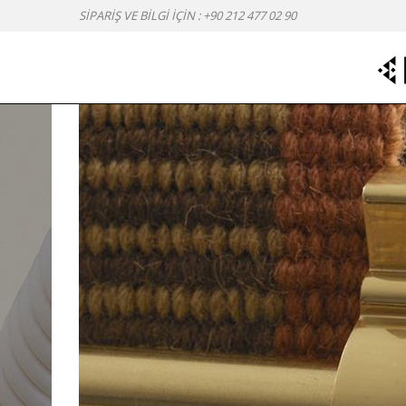
SİPARİŞ VE BİLGİ İÇİN :
+90 212 477 02 90