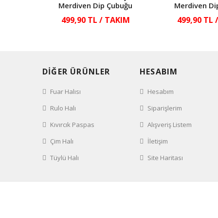
Merdiven Dip Çubuğu
Merdiven Di
499,90 TL / TAKIM
499,90 TL 
DİĞER ÜRÜNLER
HESABIM
Fuar Halısı
Hesabım
Rulo Halı
Siparişlerim
Kıvırcık Paspas
Alışveriş Listem
Çim Halı
İletişim
Tüylü Halı
Site Haritası